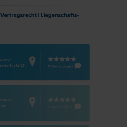
|
Vertrags­recht
|
Liegenschafts-
sbruck
Maria-Theresien-Straße 27/III
10 Bewertungen
sbruck
e 14
4 Bewertungen