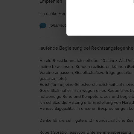
Empfehlen
Ich danke Herrn mag. Rossi für seine hervorragende
johann601948 am 17.09.2021
laufende Begleitung bei Rechtsangelegenhe
Harald Rossi kenne ich seit über 10 Jahre. Als Unt
meine bzw. unsere Kunden realisieren können (Be
Vereine anpassen, Gesellschaftsverträge gestalten
gestalten, etc.).
Es ist (für ihn) eine Selbstverständlichkeit auf m
Gerichtlich hat er mich wegen eines Radunfalles beg
notwendige Ruhe und Kompetenz aus und begleitet 
Ich schätze die Haltung und Einstellung von Harald 
Handschlagqualität. In unseren Besprechungen ko
Danke für die sehr gute und freundschaftliche Zu
Robert Soratroi, easycon Unternehmensberatung