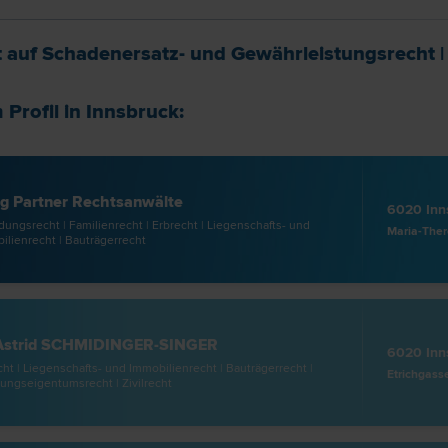
t auf
Schadenersatz- und Gewährleistungs­recht
Profil in Innsbruck:
g Partner Rechtsanwälte
6020 Inn
ungs­recht | Familien­recht | Erb­recht | Liegenschafts- und
lien­recht | Bauträger­recht
 Astrid SCHMIDINGER-SINGER
6020 Inn
cht | Liegenschafts- und Immobilien­recht | Bauträger­recht |
Etrichgass
ngseigentums­recht | Zivil­recht