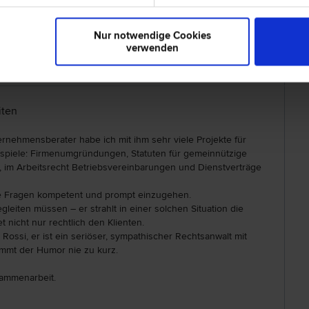
 Hilfe. Anita Raith
Nur notwendige Cookies
verwenden
Missbrauch melden
iten
ernehmensberater habe ich mit ihm sehr viele Projekte für
ispiele: Firmenumgründungen, Statuten für gemeinnützige
, im Arbeitsrecht Betriebsvereinbarungen und Dienstverträge
eine Fragen kompetent und prompt einzugehen.
leiten müssen – er strahlt in einer solchen Situation die
nicht nur rechtlich den Klienten.
Rossi, er ist ein seriöser, sympathischer Rechtsanwalt mit
mmt der Humor nie zu kurz.
sammenarbeit.