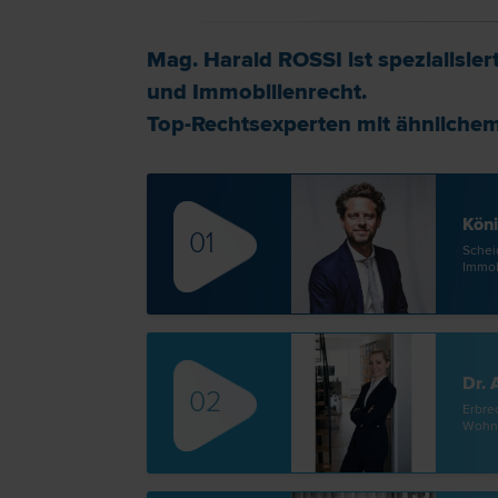
Mag. Harald ROSSI ist spezialisier
und Immobilien­recht
.
Top-Rechtsexperten mit ähnlichem 
Köni
01
Scheid
Immobi
Dr.
02
Erb­re
Wohnu