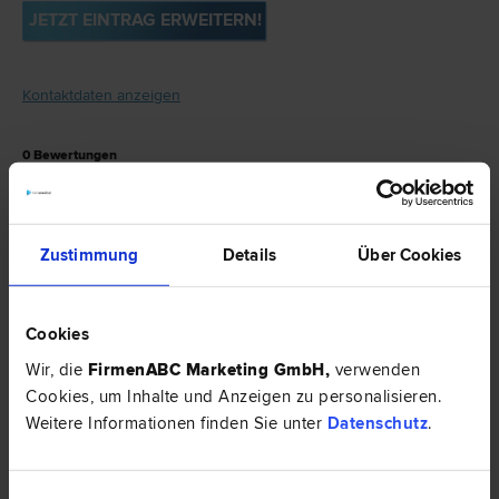
JETZT EINTRAG ERWEITERN!
Kontaktdaten anzeigen
0
Bewertungen
Geben Sie Ihr persönliches Feedback.
JETZT BEWERTEN
Zustimmung
Details
Über Cookies
Mag. Dieter REßLER ist spezialisiert auf
Cookies
Straf­recht
|
Schadenersatz- und
Wir, die
FirmenABC Marketing GmbH
,
verwenden
Gewährleistungs­recht
.
Cookies, um Inhalte und Anzeigen zu personalisieren.
Weitere Informationen finden Sie unter
Datenschutz
.
Erfahrungsberichte