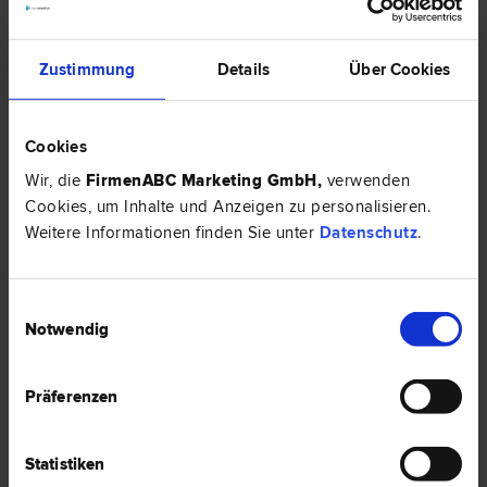
Zustimmung
Details
Über Cookies
Cookies
Wir, die
FirmenABC Marketing GmbH
,
verwenden
Cookies, um Inhalte und Anzeigen zu personalisieren.
Weitere Informationen finden Sie unter
Datenschutz
.
Einwilligungsauswahl
Mag. Susanne PAYER
Notwendig
Vertrags­recht | Gesellschafts­recht | Familien­recht | Scheidungs­
recht | Bau­recht | Liegenschafts- und Immobilien­recht
Präferenzen
5020 Salzburg
Paris-Lodron-Straße 5
Statistiken
0 Bewertungen