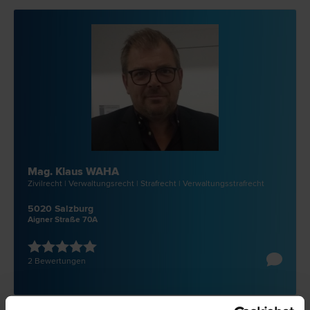
Mag. Klaus WAHA
Zivil­recht | Verwaltungs­recht | Straf­recht | Verwaltungsstraf­recht
5020 Salzburg
Aigner Straße 70A
2 Bewertungen