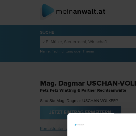
SUCHE
Name, Fachrichtung oder Thema
Mag. Dagmar USCHAN-VOL
Fetz Fetz Wlattnig & Partner Rechtsanwälte
Sind Sie Mag. Dagmar USCHAN-VOLKER?
JETZT EINTRAG ERWEITERN!
Kontaktdaten anzeigen