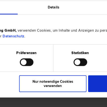
Details
spezialisiert auf
Familien­recht
|
Erb­recht
|
Verke
ing GmbH
,
verwenden Cookies, um Inhalte und Anzeigen zu perso
er
Datenschutz
.
0 Bewertungen
en
Präferenzen
Statistiken
en.
Nur notwendige Cookies
verwenden