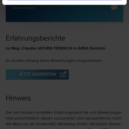
0 Bewertungen
Erfahrungsberichte
zu Mag. Claudia LECHER-TEDESCHI in 6850 Dornbirn
Es wurden bislang keine Bewertungen vorgenommen.
JETZT BEWERTEN
Hinweis
Die von Nutzern erstellten Erfahrungs­berichte und Bewer­tungen
sind ausschließlich diesen zuzu­ord­nen und repräsen­tieren nicht
die Meinung der FirmenABC Marketing GmbH. Verstoßen Bewer­