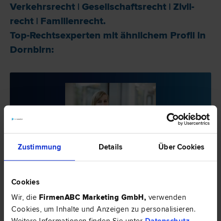
Verkehrs­recht
|
Gesellschafts­recht
|
Zivil­
recht
|
Familien­recht
.
Top-Rechtsexperten mit ähnlichem Profil in
Dornbirn:
Zustimmung
Details
Über Cookies
Dr. Carolin SCHMID-GASSER, LL.M.
Verwaltungs­recht | Bau­recht | Liegenschafts- und Immobilien­recht
| Verkehrs­recht | Vertrags­recht | Zivil­recht | Arbeits­recht
Cookies
6850 Dornbirn
Wir, die
FirmenABC Marketing GmbH
,
verwenden
Zollgasse 4
Cookies, um Inhalte und Anzeigen zu personalisieren.
Weitere Informationen finden Sie unter
Datenschutz
.