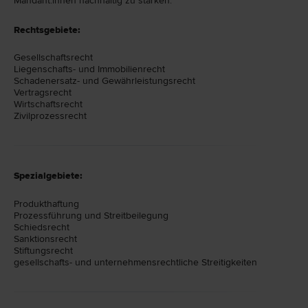
Mandant:innen nachhaltig zu stärken.
Rechtsgebiete:
Gesellschafts­recht
Liegenschafts- und Immobilien­recht
Schadenersatz- und Gewährleistungs­recht
Vertrags­recht
Wirtschafts­recht
Zivilprozess­recht
Spezialgebiete:
Produkthaftung
Prozessführung und Streitbeilegung
Schiedsrecht
Sanktionsrecht
Stiftungsrecht
gesellschafts- und unternehmensrechtliche Streitigkeiten