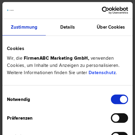
Zustimmung
Details
Über Cookies
Cookies
ÜBERSICHT
Wir, die
FirmenABC Marketing GmbH
,
verwenden
Cookies, um Inhalte und Anzeigen zu personalisieren.
BEWERTUNG
Weitere Informationen finden Sie unter
Datenschutz
.
KONTAKT/KARTE
Einwilligungsauswahl
Notwendig
ÜBERSICHT
Präferenzen
Im Streitfall entscheidet nicht nur die Rechtslage, sondern die
Strategie. Ich vertrete Unternehmen, Gesellschafter,
Organmitglieder und Privatpersonen in komplexen zivil- und