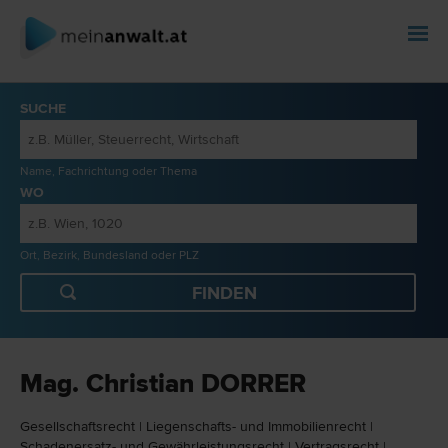
SUCHE
Name, Fachrichtung oder Thema
WO
Ort, Bezirk, Bundesland oder PLZ
Mag. Christian DORRER
Gesellschafts­recht
|
Liegenschafts- und Immobilien­recht
|
Schadenersatz- und Gewährleistungs­recht
|
Vertrags­recht
|