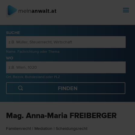
SUCHE
Name, Fachrichtung oder Thema
WO
Ort, Bezirk, Bundesland oder PLZ
Mag. Anna-Maria FREIBERGER
Familien­recht
|
Mediation
|
Scheidungs­recht