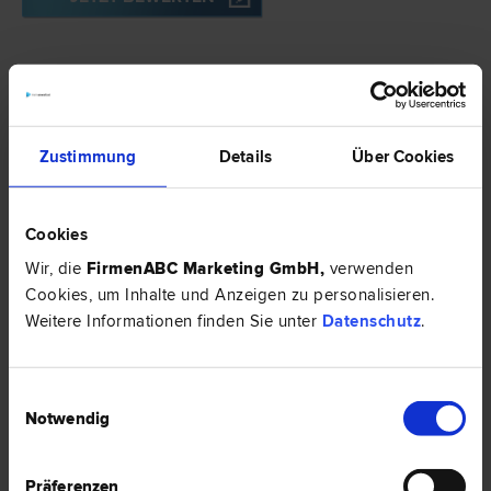
Zustimmung
Details
Über Cookies
Cookies
ÜBERSICHT
Wir, die
FirmenABC Marketing GmbH
,
verwenden
BEWERTUNG
Cookies, um Inhalte und Anzeigen zu personalisieren.
Weitere Informationen finden Sie unter
Datenschutz
.
KONTAKT/KARTE
Einwilligungsauswahl
ÜBERSICHT
Notwendig
Ich bin Rechtsanwältin und Mediatorin.
Vor allem im Familienrecht ist den Parteien am besten damit
Präferenzen