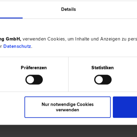
Details
rt auf
Marken­recht
|
Versicherungs­recht
|
Urheber
gs­recht
|
Patent­recht
.
ing GmbH
,
verwenden Cookies, um Inhalte und Anzeigen zu perso
er
Datenschutz
.
0 Bewertungen
Präferenzen
Statistiken
en.
Nur notwendige Cookies
verwenden