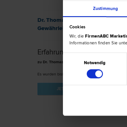
Zustimmung
Dr. Thomas PRIMIG ist spezialisie
Cookies
Gewährleistungs­recht
|
Arzthaftun
Wir, die
FirmenABC Market
Informationen finden Sie unt
Erfahrungsberichte
Einwilligungsauswahl
zu Dr. Thomas PRIMIG in 9560 Feldkirchen
Notwendig
Es wurden bislang keine Bewertungen vorgenomm
JETZT BEWERTEN