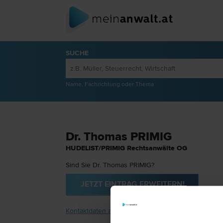
SUCHE
Name, Fachrichtung oder Thema
Dr. Thomas PRIMIG
HUDELIST/PRIMIG Rechtsanwälte OG
Sind Sie Dr. Thomas PRIMIG?
JETZT EINTRAG ERWEITERN!
Kontaktdaten anzeigen