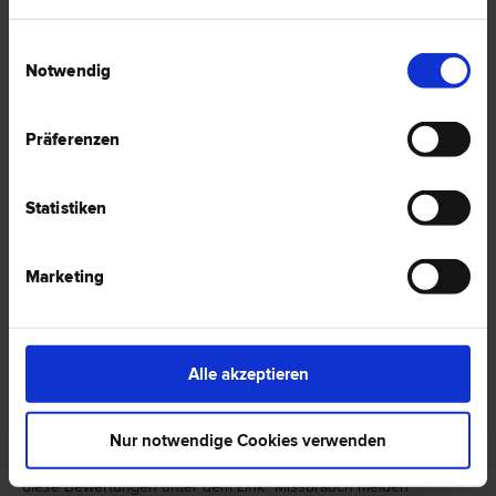
Einwilligungsauswahl
Notwendig
Erfahrungsberichte
zu Dr. Sylvia Susanna FREYGNER in 6800 Feldkirch
Präferenzen
Es wurden bislang keine Bewertungen vorgenommen.
Statistiken
JETZT BEWERTEN
Marketing
Hinweis
Alle akzeptieren
Die von Nutzern erstellten Erfahrungs­berichte und Bewer­tungen
sind ausschließlich diesen zuzu­ord­nen und repräsen­tieren nicht
die Meinung der FirmenABC Marketing GmbH. Verstoßen Bewer­
Nur notwendige Cookies verwenden
tungen gegen die Nutzungs­bedingungen der FirmenABC
Marketing GmbH oder gegen gesetzliche Bestim­mungen, können
diese Bewertungen unter dem Link "Miss­brauch melden"