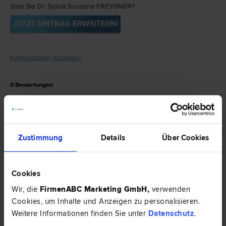
Sind Sie Dr. Sylvia Susanna FREYGNER?
JETZT EINTRAG ERWEITERN!
Kontaktdaten anzeigen
0
Bewertungen
Geben Sie Ihr persönliches Feedback.
JETZT BEWERTEN
Zustimmung
Details
Über Cookies
Dr. Sylvia Susanna FREYGNER ist
Cookies
spezialisiert auf
Wirtschaftsstraf­recht
|
Wir, die
FirmenABC Marketing GmbH
,
verwenden
Liegenschafts- und Immobilien­recht
|
Cookies, um Inhalte und Anzeigen zu personalisieren.
Vertrags­recht
|
Kartell­recht
|
Fremden- und
Weitere Informationen finden Sie unter
Datenschutz
.
Asyl­recht
.