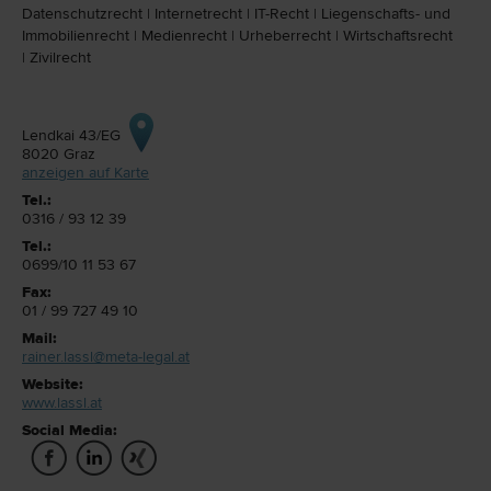
Datenschutz­recht
|
Internet­recht
|
IT-Recht
|
Liegenschafts- und
Immobilien­recht
|
Medien­recht
|
Urheber­recht
|
Wirtschafts­recht
|
Zivil­recht
Lendkai 43/EG
8020
Graz
anzeigen auf Karte
Tel.:
0316 / 93 12 39
Tel.:
0699/10 11 53 67
Fax:
01 / 99 727 49 10
Mail:
rainer.lassl@meta-legal.at
Website:
www.lassl.at
Social Media: