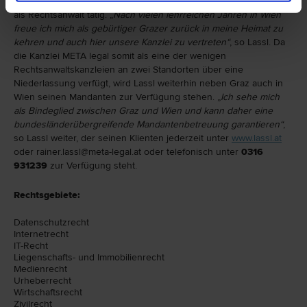
er zusätzlich das Masterstudium Immobilienwirtschaft absolvierte,
als Rechtsanwalt tätig. „
Nach vielen lehrreichen Jahren in Wien
freue ich mich als gebürtiger Grazer zurück in meine Heimat zu
kehren und auch hier unsere Kanzlei zu vertreten“
, so Lassl. Da
die Kanzlei META legal somit als eine der wenigen
Rechtsanwaltskanzleien an zwei Standorten über eine
Niederlassung verfügt, wird Lassl weiterhin neben Graz auch in
Wien seinen Mandanten zur Verfügung stehen. „
Ich sehe mich
als Bindeglied zwischen Graz und Wien und kann daher eine
bundesländerübergreifende Mandantenbetreuung garantieren“
,
so Lassl weiter, der seinen Klienten jederzeit unter
www.lassl.at
oder rainer.lassl@meta-legal.at oder telefonisch unter
0316
931239
zur Verfügung steht.
Rechtsgebiete:
Datenschutz­recht
Internet­recht
IT-Recht
Liegenschafts- und Immobilien­recht
Medien­recht
Urheber­recht
Wirtschafts­recht
Zivil­recht