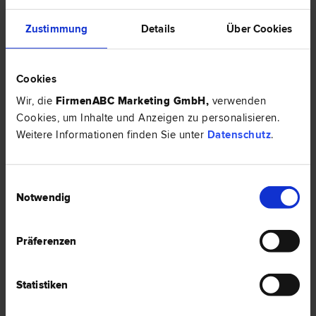
Zustimmung
Details
Über Cookies
Cookies
Wir, die
FirmenABC Marketing GmbH
,
verwenden
Cookies, um Inhalte und Anzeigen zu personalisieren.
Weitere Informationen finden Sie unter
Datenschutz
.
Einwilligungsauswahl
Mag. Mario SCHMIEDER
Notwendig
Datenschutz­recht | Finanzstraf­recht | Unternehmens­recht |
Vertrags­recht | Wirtschaftsstraf­recht | Zivilprozess­recht
4020 Linz
Präferenzen
Kapuzinerstraße 38
Statistiken
0 Bewertungen