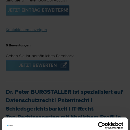
Sind Sie Dr. Peter BURGSTALLER?
JETZT EINTRAG ERWEITERN!
Kontaktdaten anzeigen
0
Bewertungen
Geben Sie Ihr persönliches Feedback.
JETZT BEWERTEN
Dr. Peter BURGSTALLER ist spezialisiert auf
Datenschutz­recht
|
Patent­recht
|
Schiedsgerichtsbarkeit
|
IT-Recht
.
Top-Rechtsexperten mit ähnlichem Profil in
Linz: