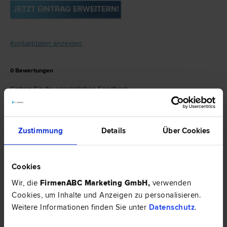
JETZT EINTRAG ERWEITERN!
Kontaktdaten anzeigen
0
Bewertungen
Geben Sie Ihr persönliches Feedback.
JETZT BEWERTEN
Zustimmung
Details
Über Cookies
Dr. Marlies FOLGER ist spezialisiert auf
Verkehrs­recht
|
Versicherungs­recht
|
Cookies
Verwaltungsstraf­recht
|
Urheber­recht
|
Wir, die
FirmenABC Marketing GmbH
,
verwenden
Schadenersatz- und Gewährleistungs­recht
|
Cookies, um Inhalte und Anzeigen zu personalisieren.
Weitere Informationen finden Sie unter
Datenschutz
.
Marken­recht
|
Patent­recht
.