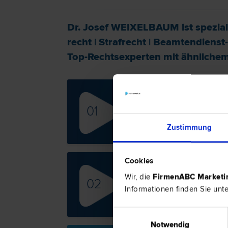
Dr. Josef WEIXELBAUM ist speziali
recht
|
Straf­recht
|
Beamtendienst- 
Top-Rechtsexperten mit ähnlichem P
Mag
01
Liege
Gewähr
Zustimmung
recht
Cookies
Mag
Wir, die
FirmenABC Market
02
Famili
Informationen finden Sie unt
Gewähr
recht 
Einwilligungsauswahl
Notwendig