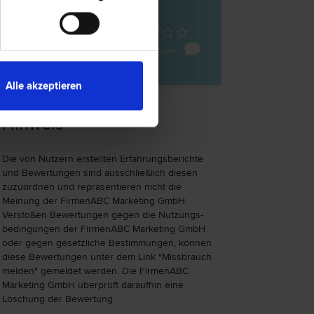
z
ße 13
0 Bewertungen
Alle akzeptieren
Hinweis
Die von Nutzern erstellten Erfahrungs­berichte
und Bewer­tungen sind ausschließlich diesen
zuzu­ord­nen und repräsen­tieren nicht die
Meinung der FirmenABC Marketing GmbH.
Verstoßen Bewer­tungen gegen die Nutzungs­
bedingungen der FirmenABC Marketing GmbH
oder gegen gesetzliche Bestim­mungen, können
diese Bewertungen unter dem Link "Miss­brauch
melden" gemeldet werden. Die FirmenABC
Marketing GmbH überprüft daraufhin eine
Löschung der Bewertung.