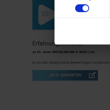
Mag
03
Gesel
Immobi
recht
Erfahrungsberichte
zu Dr. Josef WEIXELBAUM in 4020 Linz
Es wurden bislang keine Bewertungen vorgenomm
JETZT BEWERTEN