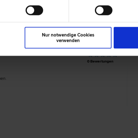
. Eliane HASENFUSS
4020 Lin
lschafts­recht | Unternehmens­recht | Liegenschafts- und
Bürgerstra
lien­recht | Schadenersatz- und Gewährleistungs­recht | Zivil­
Nur notwendige Cookies
verwenden
0 Bewertungen
en.