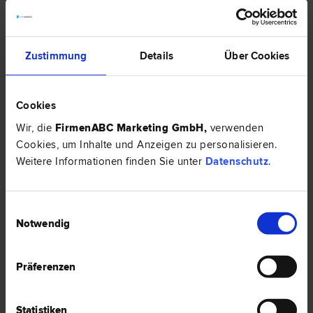
1 Bewertung
Zustimmung
Details
Über Cookies
Cookies
Wir, die
FirmenABC Marketing GmbH
,
verwenden
Cookies, um Inhalte und Anzeigen zu personalisieren.
Weitere Informationen finden Sie unter
Datenschutz
.
Einwilligungsauswahl
Mag. Lydia LINDNER
Notwendig
Familien­recht | Arbeits­recht | Schadenersatz- und
Gewährleistungs­recht | Miet­recht | Verkehrs­recht | Scheidungs­
recht | Erb­recht | Sozial­recht
Präferenzen
4020 Linz
Landstraße 22
Statistiken