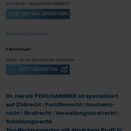
Sind Sie Dr. Harald POHLHAMMER?
JETZT EINTRAG ERWEITERN!
Kontaktdaten anzeigen
0
Bewertungen
Geben Sie Ihr persönliches Feedback.
JETZT BEWERTEN
Dr. Harald POHLHAMMER ist spezialisiert
auf
Zivil­recht
|
Familien­recht
|
Insolvenz­
recht
|
Straf­recht
|
Verwaltungsstraf­recht
|
Scheidungs­recht
.
Top-Rechtsexperten mit ähnlichem Profil in