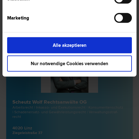
1 Bewertung
Marketing
Alle akzeptieren
Nur notwendige Cookies verwenden
Scheutz Wolf Rechtsanwälte OG
Arbeits­recht | Inkasso- und Exekutions­recht | Konsumentenschutz
| Schadenersatz- und Gewährleistungs­recht | Verwaltungsstraf­
recht
4020 Linz
Ziegeleistraße 37