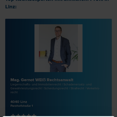
Linz:
Mag. Gernot WEIẞ Rechtsanwalt
Liegenschafts- und Immobilien­recht | Schadenersatz- und
Gewährleistungs­recht | Scheidungs­recht | Straf­recht | Verkehrs­
recht
4040 Linz
Parzhofstraße 1