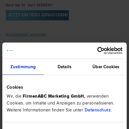
Sind Sie Dr. Gert SEEBER?
JETZT EINTRAG ERWEITERN!
Kontaktdaten anzeigen
0
Bewertungen
Geben Sie Ihr persönliches Feedback.
Zustimmung
Details
Über Cookies
JETZT BEWERTEN
Cookies
Dr. Gert SEEBER ist spezialisiert auf
Wir, die
FirmenABC Marketing GmbH
,
verwenden
Cookies, um Inhalte und Anzeigen zu personalisieren.
Wohnungseigentums­recht
|
Bau­recht
.
Weitere Informationen finden Sie unter
Datenschutz
.