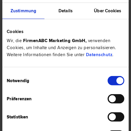
Zustimmung
Details
Über Cookies
Cookies
Wir, die
FirmenABC Marketing GmbH
,
verwenden
Cookies, um Inhalte und Anzeigen zu personalisieren.
Weitere Informationen finden Sie unter
Datenschutz
.
Dr. Thomas Kainz, LL.M. (London)
Einwilligungsauswahl
Bank- und Kapitalmarkt­recht | Wirtschafts­recht | Gesellschafts­
Notwendig
recht | Zivilprozess­recht | Internationales Recht | Vertrags­recht |
Zivil­recht
1010 Wien
Präferenzen
Universitätsring 12
Statistiken
33 Bewertungen