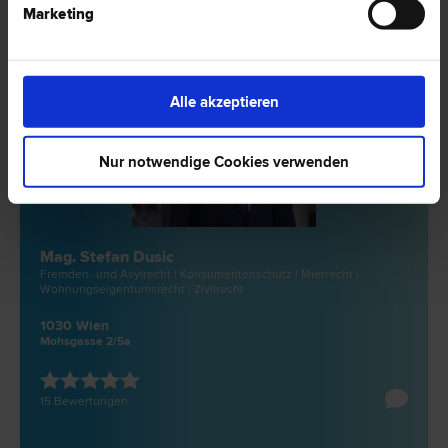
Marketing
Alle akzeptieren
Nur notwendige Cookies verwenden
Mag. Stefan Dusic
Fremden- und Asyl­recht | Konsumentenschutz | Miet­recht |
Wohnungseigentums­recht | Zivil­recht
1030 Wien
Mohsgasse 2/5a
15 Bewertungen