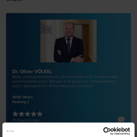
Dr. Oliver VÖLKEL
Bank- und Kapitalmarkt­recht | Gesellschafts­recht | Liegenschafts-
und Immobilien­recht | Mergers & Acquisitions | Unternehmens­
recht | Vertrags­recht | Wirtschafts­recht | Zivil­recht
1010 Wien
Parkring 2
33 Bewertungen