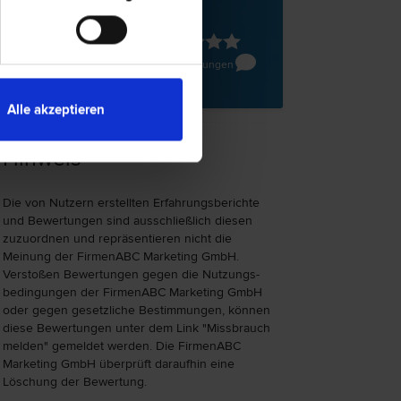
n
e 22/6
119 Bewertungen
Alle akzeptieren
Hinweis
Die von Nutzern erstellten Erfahrungs­berichte
und Bewer­tungen sind ausschließlich diesen
zuzu­ord­nen und repräsen­tieren nicht die
Meinung der FirmenABC Marketing GmbH.
Verstoßen Bewer­tungen gegen die Nutzungs­
bedingungen der FirmenABC Marketing GmbH
oder gegen gesetzliche Bestim­mungen, können
diese Bewertungen unter dem Link "Miss­brauch
melden" gemeldet werden. Die FirmenABC
Marketing GmbH überprüft daraufhin eine
Löschung der Bewertung.