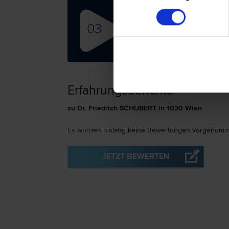
MMag
03
Arbeit
Gewähr
recht 
Erfahrungsberichte
zu Dr. Friedrich SCHUBERT in 1030 Wien
Es wurden bislang keine Bewertungen vorgenomm
JETZT BEWERTEN