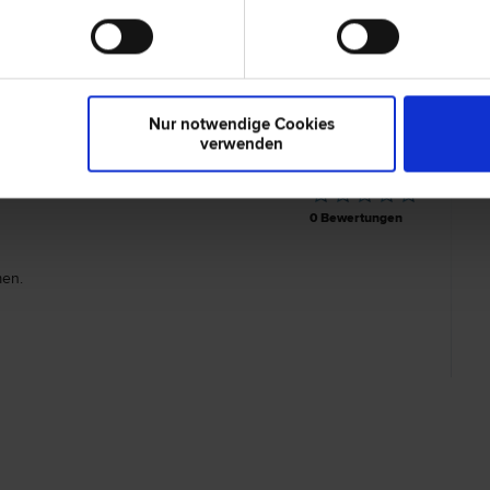
. Dr. Florian STRIESSNIG
1010 Wie
s­recht | Erb­recht | Gesellschafts­recht | Schadenersatz- und
Seilerstätt
leistungs­recht | Unternehmens­recht | Vertrags­recht | Zivil­
| Sozial­recht | Wirtschafts­recht
Nur notwendige Cookies
verwenden
0 Bewertungen
en.