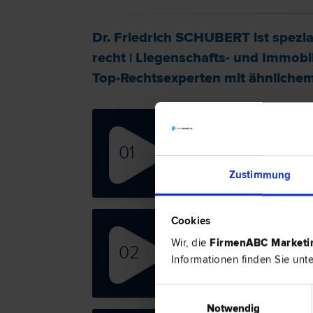
Dr. Friedrich SCHUBERT ist spezial
recht
|
Liegenschafts- und Immobil
Top-Rechtsexperten mit ähnlichem 
Dr. 
01
Arbeit
Liegen
Zustimmung
recht 
Cookies
Mag.
Wir, die
FirmenABC Market
02
Miet­r
Informationen finden Sie unt
recht 
Einwilligungsauswahl
Notwendig