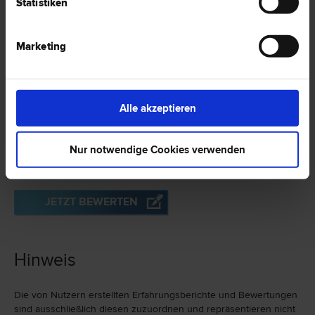
Statistiken
2 Bewertungen
Marketing
Alle akzeptieren
Erfahrungsberichte
zu Dr. Franz GÜTLBAUER in 4600 Wels
Nur notwendige Cookies verwenden
Es wurden bislang keine Bewertungen vorgenommen.
JETZT BEWERTEN
Hinweis
Die von Nutzern erstellten Erfahrungs­berichte und Bewer­tungen
sind ausschließlich diesen zuzu­ord­nen und repräsen­tieren nicht