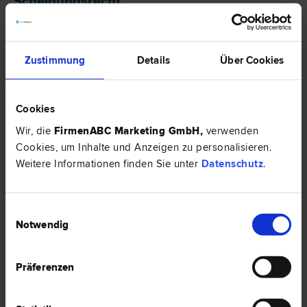
Scheidungs­recht
.
Top-Rechtsexperten mit ähnlichem Profil in
Wels:
Zustimmung
Details
Über Cookies
Cookies
Wir, die
FirmenABC Marketing GmbH
,
verwenden
Cookies, um Inhalte und Anzeigen zu personalisieren.
Weitere Informationen finden Sie unter
Datenschutz
.
Einwilligungsauswahl
Notwendig
RIEGER recht | Rechtsanwalt Mag. Robert
Rieger
Straf­recht | Familien­recht | Verkehrs­recht | Vertrags­recht | Zivil­
Präferenzen
recht
4600 Wels
Doktor-Koss-Straße 14