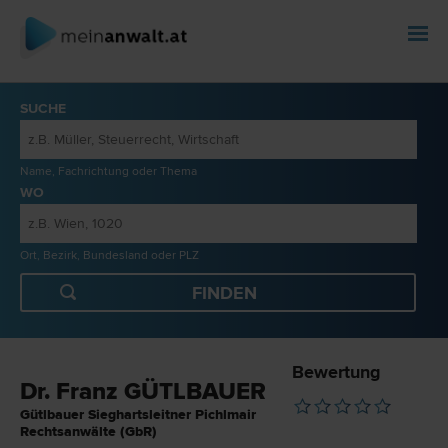
SUCHE
Name, Fachrichtung oder Thema
WO
Ort, Bezirk, Bundesland oder PLZ
Bewertung
Dr. Franz GÜTLBAUER
Gütlbauer Sieghartsleitner Pichlmair
Rechtsanwälte (GbR)