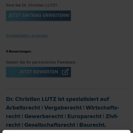
Sind Sie Dr. Christian LUTZ?
JETZT EINTRAG ERWEITERN!
Kontaktdaten anzeigen
0
Bewertungen
Geben Sie Ihr persönliches Feedback.
JETZT BEWERTEN
Dr. Christian LUTZ ist spezialisiert auf
Arbeits­recht
|
Vergabe­recht
|
Wirtschafts­
recht
|
Gewerbe­recht
|
Europa­recht
|
Zivil­
recht
|
Gesellschafts­recht
|
Bau­recht
.