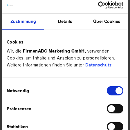
Top-Rechtsexperten mit ähnlichem Profil in
Wels:
Zustimmung
Details
Über Cookies
Cookies
Wir, die
FirmenABC Marketing GmbH
,
verwenden
Cookies, um Inhalte und Anzeigen zu personalisieren.
Weitere Informationen finden Sie unter
Datenschutz
.
Einwilligungsauswahl
RIEGER recht | Rechtsanwalt Mag. Robert
Notwendig
Rieger
Straf­recht | Familien­recht | Verkehrs­recht | Vertrags­recht | Zivil­
recht
Präferenzen
4600 Wels
Doktor-Koss-Straße 14
Statistiken