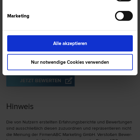
2 Bewertungen
Marketing
Erfahrungsberichte
Alle akzeptieren
zu Dr. Christian LUTZ in 4600 Wels
Nur notwendige Cookies verwenden
Es wurden bislang keine Bewertungen vorgenommen.
JETZT BEWERTEN
Hinweis
Die von Nutzern erstellten Erfahrungs­berichte und Bewer­tungen
sind ausschließlich diesen zuzu­ord­nen und repräsen­tieren nicht
die Meinung der FirmenABC Marketing GmbH. Verstoßen Bewer­