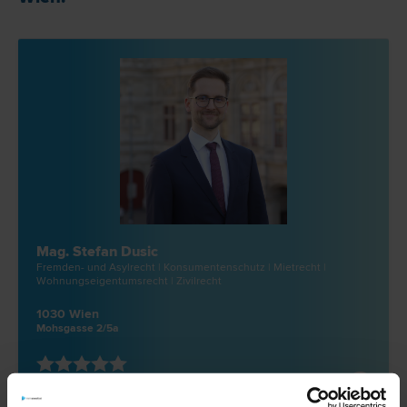
Mag. Stefan Dusic
Fremden- und Asyl­recht | Konsumentenschutz | Miet­recht |
Wohnungseigentums­recht | Zivil­recht
1030 Wien
Mohsgasse 2/5a
15 Bewertungen