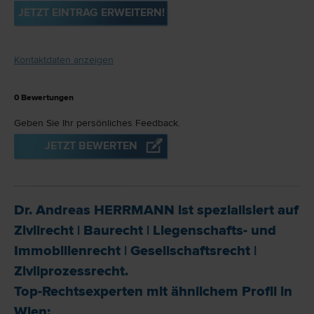
JETZT EINTRAG ERWEITERN!
Kontaktdaten anzeigen
0
Bewertungen
Geben Sie Ihr persönliches Feedback.
JETZT BEWERTEN
Dr. Andreas HERRMANN ist spezialisiert auf
Zivil­recht
|
Bau­recht
|
Liegenschafts- und
Immobilien­recht
|
Gesellschafts­recht
|
Zivilprozess­recht
.
Top-Rechtsexperten mit ähnlichem Profil in
Wien: