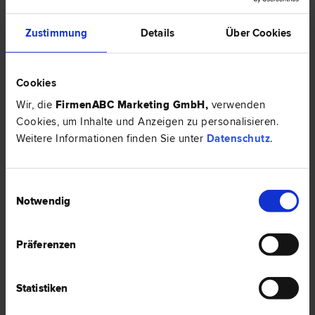
Zustimmung
Details
Über Cookies
Cookies
Wir, die
FirmenABC Marketing GmbH
,
verwenden
Cookies, um Inhalte und Anzeigen zu personalisieren.
Weitere Informationen finden Sie unter
Datenschutz
.
Einwilligungsauswahl
MMag. Dr. Mario Johannes PERL, LL.M., CPA
Notwendig
Steuer­recht | Unternehmens­recht | Gesellschafts­recht | Mergers &
Acquisitions
1090 Wien
Präferenzen
Ferstelgasse 1/2
Statistiken
5 Bewertungen