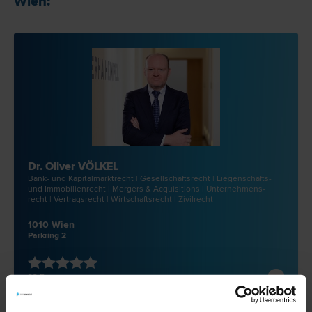
Wien:
Dr. Oliver VÖLKEL
Bank- und Kapitalmarkt­recht | Gesellschafts­recht | Liegenschafts-
und Immobilien­recht | Mergers & Acquisitions | Unternehmens­
recht | Vertrags­recht | Wirtschafts­recht | Zivil­recht
1010 Wien
Parkring 2
33 Bewertungen