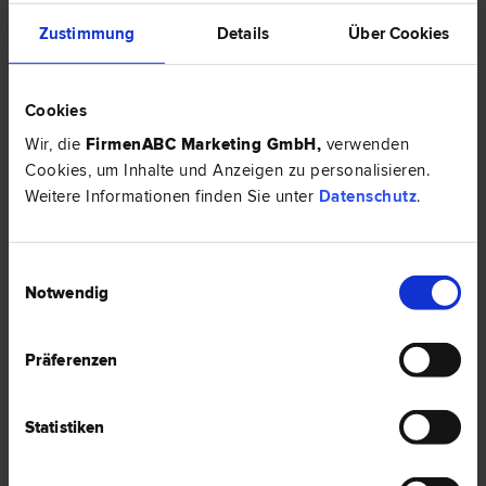
Zustimmung
Details
Über Cookies
Cookies
Wir, die
FirmenABC Marketing GmbH
,
verwenden
Cookies, um Inhalte und Anzeigen zu personalisieren.
Weitere Informationen finden Sie unter
Datenschutz
.
Mag. Dr. Angelika TUPY
Einwilligungsauswahl
Stiftungs­recht | Unternehmens­recht | Vertrags­recht |
Notwendig
Verwaltungsstraf­recht | Bau­recht | Erb­recht | Liegenschafts- und
Immobilien­recht
1090 Wien
Präferenzen
Währinger Straße 18
Statistiken
4 Bewertungen